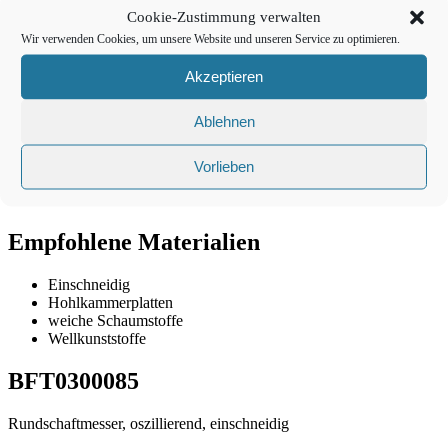
Cookie-Zustimmung verwalten
Gesamtlänge
39,0mm
Wir verwenden Cookies, um unsere Website und unseren Service zu optimieren.
Schneidlänge
13,5mm
Akzeptieren
Ablehnen
Schneidwinkel
75°
Vorlieben
Geometrie
2 Schneiden
Empfohlene Materialien
Einschneidig
Hohlkammerplatten
weiche Schaumstoffe
Wellkunststoffe
BFT0300085
Rundschaftmesser, oszillierend, einschneidig