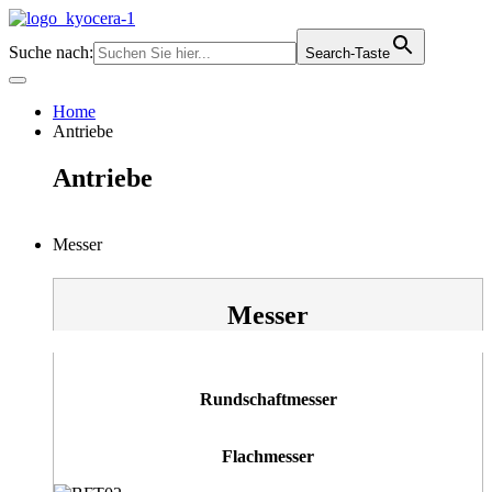
Zum
Inhalt
Suche nach:
Search-Taste
springen
Home
Antriebe
Antriebe
Messer
Messer
Rundschaftmesser
Flachmesser