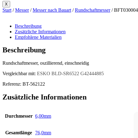
X
Start
/
Messer
/
Messer nach Bauart
/
Rundschaftmesser
/ BFT030004
Beschreibung
Zusätzliche Informationen
Empfohlene Materialien
Beschreibung
Rundschaftmesser, oszillierend, einschneidig
Vergleichbar mit:
ESKO BLD-SR6522 G42444885
Referenz: BT-562122
Zusätzliche Informationen
Durchmesser
6,00mm
Gesamtlänge
76,0mm