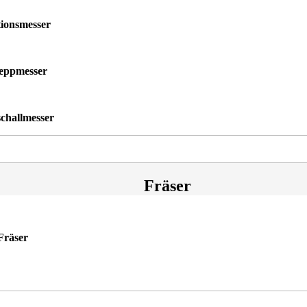
tionsmesser
eppmesser
schallmesser
Fräser
Fräser