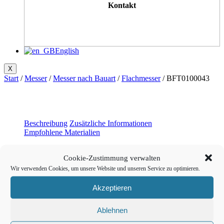
Kontakt
English
X
Start
/
Messer
/
Messer nach Bauart
/
Flachmesser
/ BFT0100043
Beschreibung
Zusätzliche Informationen
Empfohlene Materialien
Beschreibung
Cookie-Zustimmung verwalten
Wir verwenden Cookies, um unsere Website und unseren Service zu optimieren.
Flachmesser, ziehend und oszillierend, Wellenschliffmesser
Akzeptieren
Vergleichbar mit: Zünd Z66
Referenz: BT-71025
Ablehnen