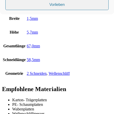
Zusätzliche Informationen
Vorlieben
Breite
1,5mm
Höhe
5,7mm
Gesamtlänge
67,0mm
Schneidlänge
58,5mm
Geometrie
2 Schneiden
,
Wellenschliff
Empfohlene Materialien
Karton- Trägerplatten
PE- Schaumplatten
Wabenplatten
Wellenschliffmesser