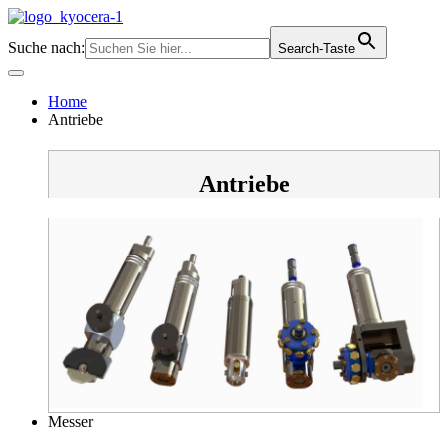
Zum
Inhalt
Suche nach:
Search-Taste
springen
Home
Antriebe
Antriebe
Messer