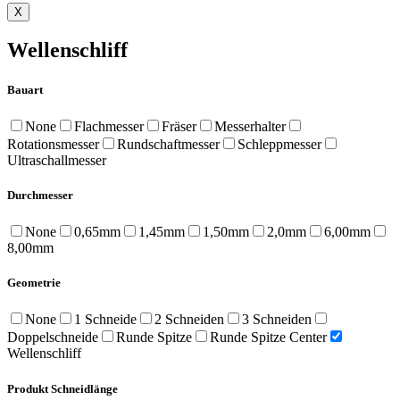
X
Wellenschliff
Bauart
None
Flachmesser
Fräser
Messerhalter
Rotationsmesser
Rundschaftmesser
Schleppmesser
Ultraschallmesser
Durchmesser
None
0,65mm
1,45mm
1,50mm
2,0mm
6,00mm
8,00mm
Geometrie
None
1 Schneide
2 Schneiden
3 Schneiden
Doppelschneide
Runde Spitze
Runde Spitze Center
Wellenschliff
Produkt Schneidlänge