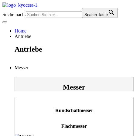
Zum
Inhalt
Suche nach:
Search-Taste
springen
Home
Antriebe
Antriebe
Messer
Messer
Rundschaftmesser
Flachmesser