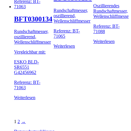
Oszillierendes
Rundschaftmesser,
Rundschaftmesser,
oszillierend,
Wellenschliffmesser
BFT0300134
Wellenschliffmesser
Referenz: BT-
Referenz: BT-
Rundschaftmesser,
71088
71065
oszillierend,
Weiterlesen
Wellenschliffmesser
Weiterlesen
Vergleichbar mit:
ESKO BLD-
SR6551
G42456962
Referenz: BT-
71063
Weiterlesen
1
2
→