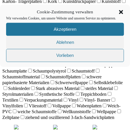
Karton- Trägerplatten
Kork
Kunstdruckpapier
Kunststoff
Lackfolien
Leder
Lederhaut
Leichtschaumplatte
Cookie-Zustimmung verwalten
Leichtschaumplatten
Leinwand
Lentikular- Displays
Wir verwenden Cookies, um unsere Website und unseren Service zu optimieren.
Magnetfolie
Maskierfilm
Material mit hohem Recyclinganteil
Modellkarton
Nylon
Papier
Papier Planenmaterial
Akzeptieren
Papier- Schaumstoffplatte
Pappe
Passepartout- Material
PC-
Materialien
PE- Schaumplatten
PE- Schaumstoff
Planenmaterial
Plastik
Polycarbonate
Polyester- Folie
Ablehnen
Polyestergewebe
PP PVC geschäumt
PP- Materialien
PV-
Platten
PVC
PVC Banner
PVC geschäumt
PVC- Platten
Vorlieben
Re-Board
Reflektierfolie
Reflektorfolie
Sandstrahlfolien
Sandwichmaterial
Sandwichplatten
Schablonenpappe
Schaumplatte
Schaumpolystyrol
Schaumstoff
Schaumstoffmaterial
Schaumstoffplatten
schwere
papierbasierte Materialien
Schwerwellpappe
Selbstklebefolie
Sohlenleder
Stark abrasives Material
steifes Material
Styrolmaterialien
Synthetische Stoffe
Teppichboden
Textilien
Verpackungsmaterial
Vinyl
Vinyl- Banner
Vinylfolien
Vliesstoff
Vollpappe
Wabenplatten
Weich-
PVC
weiche Schaumstoffe
Wellkunststoffe
Wellpappe
Zeltplane
ziehend und oszillierend 3-fach-Sandwichplatten