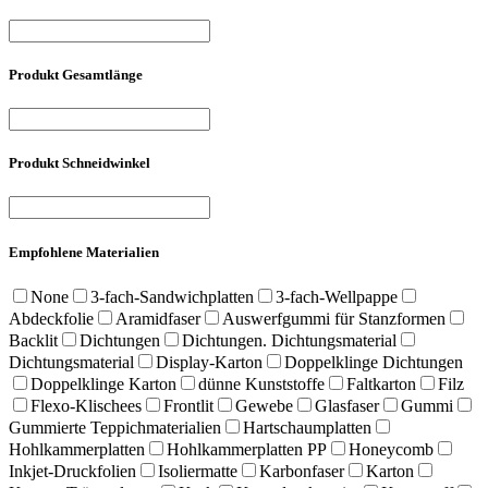
Produkt Gesamtlänge
Produkt Schneidwinkel
Empfohlene Materialien
None
3-fach-Sandwichplatten
3-fach-Wellpappe
Abdeckfolie
Aramidfaser
Auswerfgummi für Stanzformen
Backlit
Dichtungen
Dichtungen. Dichtungsmaterial
Dichtungsmaterial
Display-Karton
Doppelklinge Dichtungen
Doppelklinge Karton
dünne Kunststoffe
Faltkarton
Filz
Flexo-Klischees
Frontlit
Gewebe
Glasfaser
Gummi
Gummierte Teppichmaterialien
Hartschaumplatten
Hohlkammerplatten
Hohlkammerplatten PP
Honeycomb
Inkjet-Druckfolien
Isoliermatte
Karbonfaser
Karton