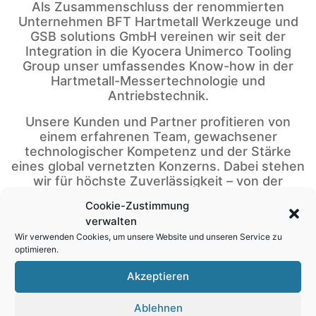
Als Zusammenschluss der renommierten
Unternehmen BFT Hartmetall Werkzeuge und
GSB solutions GmbH vereinen wir seit der
Integration in die Kyocera Unimerco Tooling
Group unser umfassendes Know-how in der
Hartmetall-Messertechnologie und
Antriebstechnik.
Unsere Kunden und Partner profitieren von
einem erfahrenen Team, gewachsener
technologischer Kompetenz und der Stärke
eines global vernetzten Konzerns. Dabei stehen
wir für höchste Zuverlässigkeit – von der
Entwicklung bis zur Serie:
Cookie-Zustimmung
verwalten
– Sehr schnelle Reaktionszeiten – vom Prototyp
zur Serienproduktion
Wir verwenden Cookies, um unsere Website und unseren Service zu
optimieren.
– Spezialisierte Qualitätskontrolle und
Akzeptieren
Prozessüberwachung
– Konstanz und Reproduzierbarkeit – eine
Ablehnen