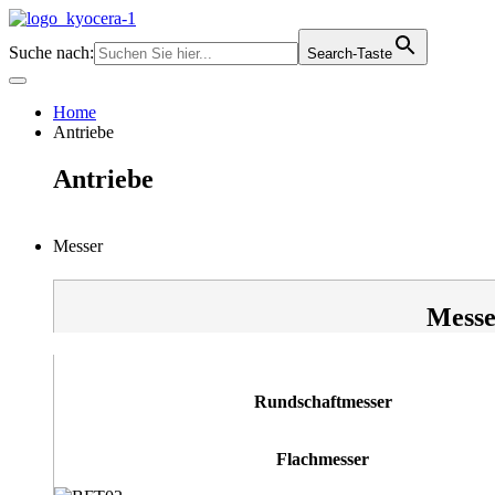
Zum
Inhalt
Suche nach:
Search-Taste
springen
Home
Antriebe
Antriebe
Messer
Messe
Rundschaftmesser
Flachmesser