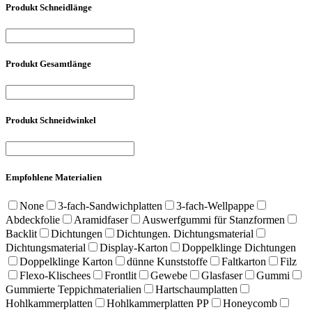
Produkt Schneidlänge
Produkt Gesamtlänge
Produkt Schneidwinkel
Empfohlene Materialien
None
3-fach-Sandwichplatten
3-fach-Wellpappe
Abdeckfolie
Aramidfaser
Auswerfgummi für Stanzformen
Backlit
Dichtungen
Dichtungen. Dichtungsmaterial
Dichtungsmaterial
Display-Karton
Doppelklinge Dichtungen
Doppelklinge Karton
dünne Kunststoffe
Faltkarton
Filz
Flexo-Klischees
Frontlit
Gewebe
Glasfaser
Gummi
Gummierte Teppichmaterialien
Hartschaumplatten
Hohlkammerplatten
Hohlkammerplatten PP
Honeycomb