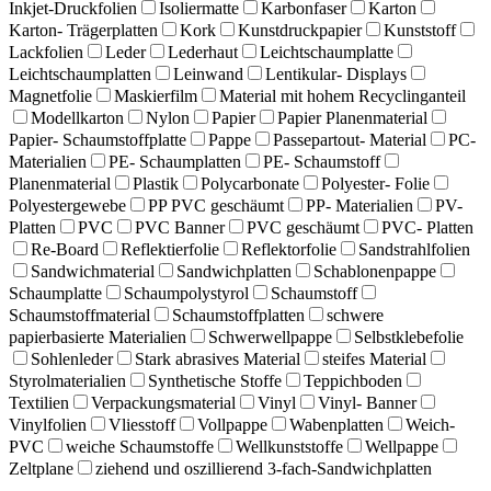
Inkjet-Druckfolien
Isoliermatte
Karbonfaser
Karton
Karton- Trägerplatten
Kork
Kunstdruckpapier
Kunststoff
Lackfolien
Leder
Lederhaut
Leichtschaumplatte
Leichtschaumplatten
Leinwand
Lentikular- Displays
Magnetfolie
Maskierfilm
Material mit hohem Recyclinganteil
Modellkarton
Nylon
Papier
Papier Planenmaterial
Papier- Schaumstoffplatte
Pappe
Passepartout- Material
PC-
Materialien
PE- Schaumplatten
PE- Schaumstoff
Planenmaterial
Plastik
Polycarbonate
Polyester- Folie
Polyestergewebe
PP PVC geschäumt
PP- Materialien
PV-
Platten
PVC
PVC Banner
PVC geschäumt
PVC- Platten
Re-Board
Reflektierfolie
Reflektorfolie
Sandstrahlfolien
Sandwichmaterial
Sandwichplatten
Schablonenpappe
Schaumplatte
Schaumpolystyrol
Schaumstoff
Schaumstoffmaterial
Schaumstoffplatten
schwere
papierbasierte Materialien
Schwerwellpappe
Selbstklebefolie
Sohlenleder
Stark abrasives Material
steifes Material
Styrolmaterialien
Synthetische Stoffe
Teppichboden
Textilien
Verpackungsmaterial
Vinyl
Vinyl- Banner
Vinylfolien
Vliesstoff
Vollpappe
Wabenplatten
Weich-
PVC
weiche Schaumstoffe
Wellkunststoffe
Wellpappe
Zeltplane
ziehend und oszillierend 3-fach-Sandwichplatten