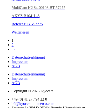
MultiCam K2 84-00193-BT-57275
AXYZ B1041L-6
Referenz: BT-57275
Weiterlesen
1
2
→
Datenschutzerklärung
Impressum
AGB
Datenschutzerklärung
Impressum
AGB
Copyright © 2026 Kyocera
+49 (0) 41 27 / 94 22 0
bft@kyocera-unimerco.com
Steinstraße 35d D-25364 Brande-Hörnerkirchen