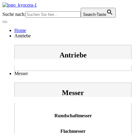
Zum
Inhalt
Suche nach:
Search-Taste
springen
Home
Antriebe
Antriebe
Messer
Messer
Rundschaftmesser
Flachmesser