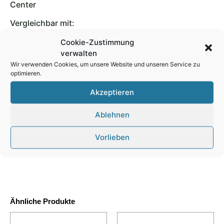
Center
Vergleichbar mit:
Aristo 7265
Cookie-Zustimmung
verwalten
Aristo 000007265
Wir verwenden Cookies, um unsere Website und unseren Service zu
optimieren.
Aristo 0000 07265
Akzeptieren
MultiCam 003612-MC7265
Ablehnen
AXYZ B1041L-15
Referenz: BT-57265
Vorlieben
Ähnliche Produkte