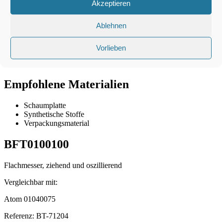
Gesamtlänge
50,0mm
Akzeptieren
Ablehnen
Schneidlänge
30,0mm
Vorlieben
Breite
1,5mm
Empfohlene Materialien
Schaumplatte
Synthetische Stoffe
Verpackungsmaterial
BFT0100100
Flachmesser, ziehend und oszillierend
Vergleichbar mit:
Atom 01040075
Referenz: BT-71204