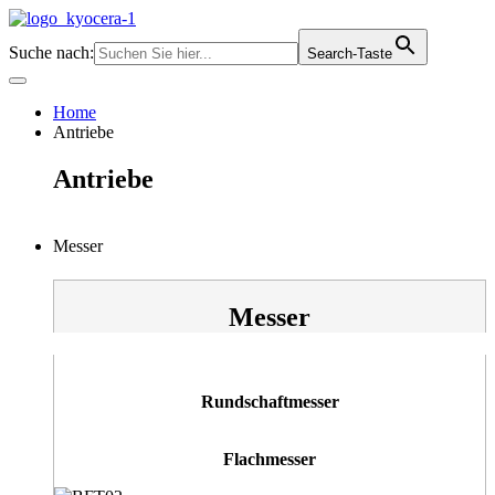
Zum
Inhalt
Suche nach:
Search-Taste
springen
Home
Antriebe
Antriebe
Messer
Messer
Rundschaftmesser
Flachmesser