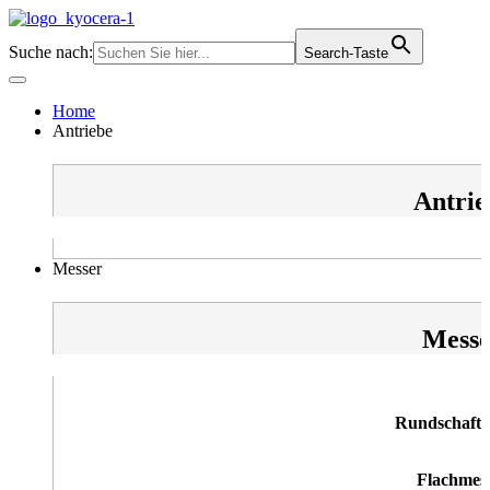
Zum
Inhalt
Suche nach:
Search-Taste
springen
Home
Antriebe
Antrie
Messer
Messe
Rundschaftm
Flachmes