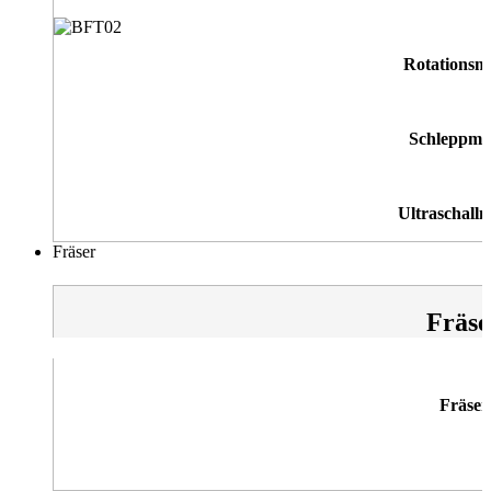
Rotationsm
Schleppme
Ultraschallm
Fräser
Fräse
Fräser