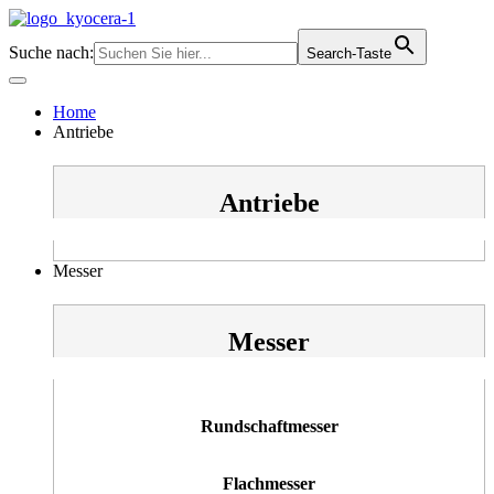
Zum
Inhalt
Suche nach:
Search-Taste
springen
Home
Antriebe
Antriebe
Messer
Messer
Rundschaftmesser
Flachmesser