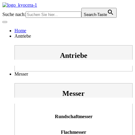
Zum
Inhalt
Suche nach:
Search-Taste
springen
Home
Antriebe
Antriebe
Messer
Messer
Rundschaftmesser
Flachmesser