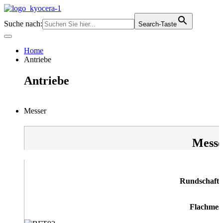
Zum
Inhalt
Suche nach:
Search-Taste
springen
Home
Antriebe
Antriebe
Messer
Messe
Rundschaftm
Flachmes