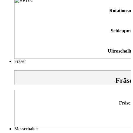
Rotationsm
Schleppme
Ultraschallm
Fräser
Fräse
Fräser
Messerhalter