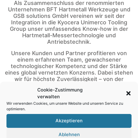
Als Zusammenschluss der renommierten
Unternehmen BFT Hartmetall Werkzeuge und
GSB solutions GmbH vereinen wir seit der
Integration in die Kyocera Unimerco Tooling
Group unser umfassendes Know-how in der
Hartmetall-Messertechnologie und
Antriebstechnik.
Unsere Kunden und Partner profitieren von
einem erfahrenen Team, gewachsener
technologischer Kompetenz und der Stärke
eines global vernetzten Konzerns. Dabei stehen
wir für höchste Zuverlässigkeit – von der
Entwicklung bis zur Serie:
Cookie-Zustimmung
verwalten
– Sehr schnelle Reaktionszeiten – vom Prototyp
zur Serienproduktion
Wir verwenden Cookies, um unsere Website und unseren Service zu
optimieren.
– Spezialisierte Qualitätskontrolle und
Akzeptieren
Prozessüberwachung
– Konstanz und Reproduzierbarkeit – eine
Ablehnen