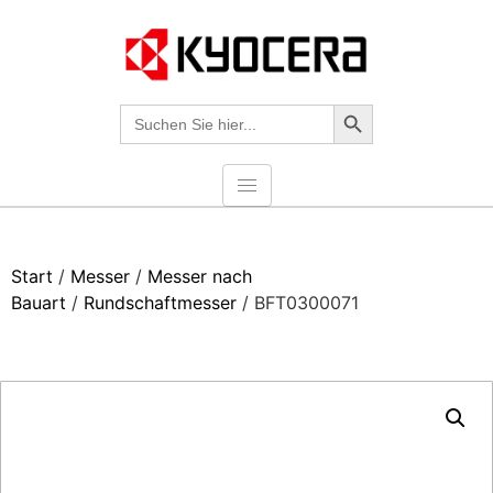
Search-Taste
Suche
nach:
Start
/
Messer
/
Messer nach
Bauart
/
Rundschaftmesser
/ BFT0300071