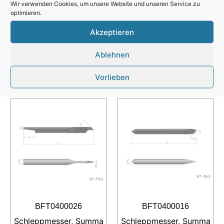
AXYZ B1041L-115
Wir verwenden Cookies, um unsere Website und unseren Service zu
optimieren.
Referenz: BT-572115
Akzeptieren
Ablehnen
Vorlieben
Ähnliche Produkte
BFT0400026
BFT0400016
Schleppmesser, Summa
Schleppmesser, Summa