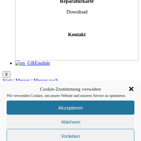
Reparaturkarte
Download
Kontakt
English
X
Start
/
Messer
/
Messer nach
Bauart
/
Rundschaftmesser
/ BFT0300048
Cookie-Zustimmung verwalten
Wir verwenden Cookies, um unsere Website und unseren Service zu optimieren.
Akzeptieren
Beschreibung
Zusätzliche Informationen
Empfohlene Materialien
Ablehnen
Beschreibung
Vorlieben