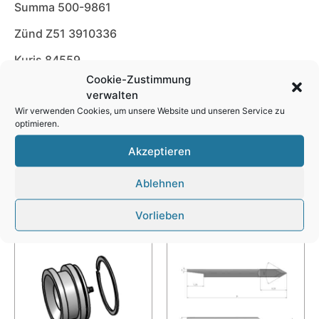
Summa 500-9861
Zünd Z51 3910336
Kuris 84559
Cookie-Zustimmung
MultiCam 003612-MC51-ROTARY
verwalten
Wir verwenden Cookies, um unsere Website und unseren Service zu
Referenz: BT-2351
optimieren.
Akzeptieren
Ablehnen
Ähnliche Produkte
Vorlieben