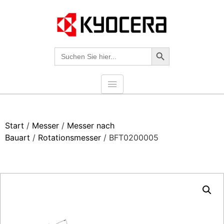
Search-Taste
Suche
nach:
Start
/
Messer
/
Messer nach
Bauart
/
Rotationsmesser
/ BFT0200005