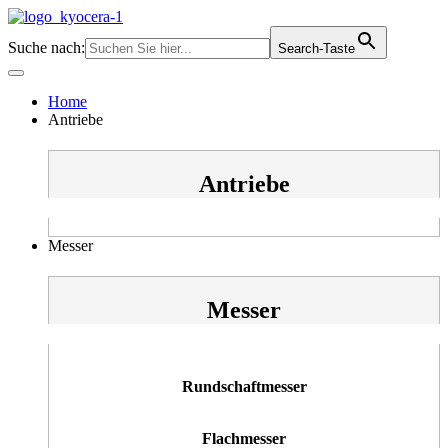
Zum
Inhalt
Suche nach:
Search-Taste
springen
Home
Antriebe
Antriebe
Messer
Messer
Rundschaftmesser
Flachmesser