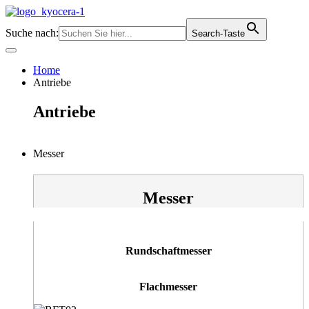
Zum
Inhalt
Suche nach:
Search-Taste
springen
Home
Antriebe
Antriebe
Messer
Messer
Rundschaftmesser
Flachmesser