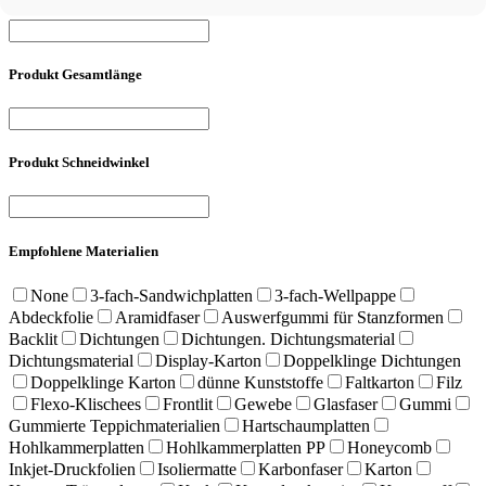
Produkt Gesamtlänge
Produkt Schneidwinkel
Empfohlene Materialien
None
3-fach-Sandwichplatten
3-fach-Wellpappe
Abdeckfolie
Aramidfaser
Auswerfgummi für Stanzformen
Backlit
Dichtungen
Dichtungen. Dichtungsmaterial
Dichtungsmaterial
Display-Karton
Doppelklinge Dichtungen
Doppelklinge Karton
dünne Kunststoffe
Faltkarton
Filz
Flexo-Klischees
Frontlit
Gewebe
Glasfaser
Gummi
Gummierte Teppichmaterialien
Hartschaumplatten
Hohlkammerplatten
Hohlkammerplatten PP
Honeycomb
Inkjet-Druckfolien
Isoliermatte
Karbonfaser
Karton