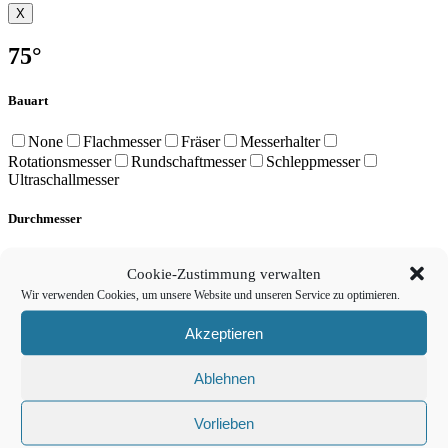
X
75°
Bauart
None
Flachmesser
Fräser
Messerhalter
Rotationsmesser
Rundschaftmesser
Schleppmesser
Ultraschallmesser
Durchmesser
None
0,65mm
1,45mm
1,50mm
2,0mm
6,00mm
Cookie-Zustimmung verwalten
8,00mm
Wir verwenden Cookies, um unsere Website und unseren Service zu optimieren.
Geometrie
Akzeptieren
None
1 Schneide
2 Schneiden
3 Schneiden
Ablehnen
Doppelschneide
Runde Spitze
Runde Spitze Center
Wellenschliff
Vorlieben
Produkt Schneidlänge