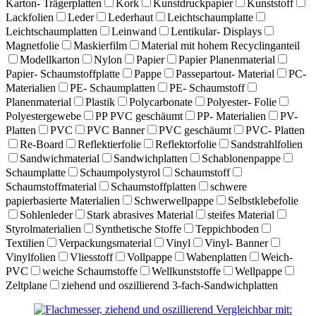
Karton- Trägerplatten
Kork
Kunstdruckpapier
Kunststoff
Lackfolien
Leder
Lederhaut
Leichtschaumplatte
Leichtschaumplatten
Leinwand
Lentikular- Displays
Magnetfolie
Maskierfilm
Material mit hohem Recyclinganteil
Modellkarton
Nylon
Papier
Papier Planenmaterial
Papier- Schaumstoffplatte
Pappe
Passepartout- Material
PC-
Materialien
PE- Schaumplatten
PE- Schaumstoff
Planenmaterial
Plastik
Polycarbonate
Polyester- Folie
Polyestergewebe
PP PVC geschäumt
PP- Materialien
PV-
Platten
PVC
PVC Banner
PVC geschäumt
PVC- Platten
Re-Board
Reflektierfolie
Reflektorfolie
Sandstrahlfolien
Sandwichmaterial
Sandwichplatten
Schablonenpappe
Schaumplatte
Schaumpolystyrol
Schaumstoff
Schaumstoffmaterial
Schaumstoffplatten
schwere
papierbasierte Materialien
Schwerwellpappe
Selbstklebefolie
Sohlenleder
Stark abrasives Material
steifes Material
Styrolmaterialien
Synthetische Stoffe
Teppichboden
Textilien
Verpackungsmaterial
Vinyl
Vinyl- Banner
Vinylfolien
Vliesstoff
Vollpappe
Wabenplatten
Weich-
PVC
weiche Schaumstoffe
Wellkunststoffe
Wellpappe
Zeltplane
ziehend und oszillierend 3-fach-Sandwichplatten