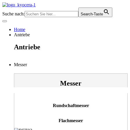
Zum
Inhalt
Suche nach:
Search-Taste
springen
Home
Antriebe
Antriebe
Messer
Messer
Rundschaftmesser
Flachmesser