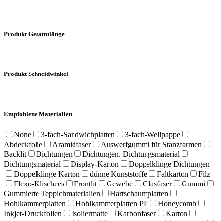
Produkt Gesamtlänge
Produkt Schneidwinkel
Empfohlene Materialien
None
3-fach-Sandwichplatten
3-fach-Wellpappe
Abdeckfolie
Aramidfaser
Auswerfgummi für Stanzformen
Backlit
Dichtungen
Dichtungen. Dichtungsmaterial
Dichtungsmaterial
Display-Karton
Doppelklinge Dichtungen
Doppelklinge Karton
dünne Kunststoffe
Faltkarton
Filz
Flexo-Klischees
Frontlit
Gewebe
Glasfaser
Gummi
Gummierte Teppichmaterialien
Hartschaumplatten
Hohlkammerplatten
Hohlkammerplatten PP
Honeycomb
Inkjet-Druckfolien
Isoliermatte
Karbonfaser
Karton