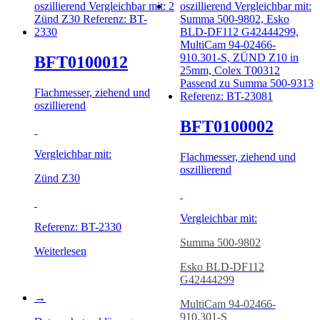
2
BFT0100012
Flachmesser, ziehend und
oszillierend
BFT0100002
Vergleichbar mit:
Flachmesser, ziehend und
oszillierend
Zünd Z30
Vergleichbar mit:
Referenz: BT-2330
S
umma 500-9802
Weiterlesen
Esko BLD-DF112
G42444299
→
MultiCam 94-02466-
910.301-S