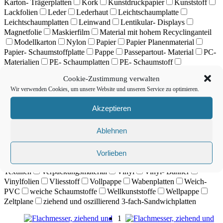
Karton- Trägerplatten
Kork
Kunstdruckpapier
Kunststoff
Lackfolien
Leder
Lederhaut
Leichtschaumplatte
Leichtschaumplatten
Leinwand
Lentikular- Displays
Magnetfolie
Maskierfilm
Material mit hohem Recyclinganteil
Modellkarton
Nylon
Papier
Papier Planenmaterial
Papier- Schaumstoffplatte
Pappe
Passepartout- Material
PC-
Materialien
PE- Schaumplatten
PE- Schaumstoff
Planenmaterial
Plastik
Polycarbonate
Polyester- Folie
Cookie-Zustimmung verwalten
Polyestergewebe
PP PVC geschäumt
PP- Materialien
PV-
Wir verwenden Cookies, um unsere Website und unseren Service zu optimieren.
Platten
PVC
PVC Banner
PVC geschäumt
PVC- Platten
Re-Board
Reflektierfolie
Reflektorfolie
Sandstrahlfolien
Akzeptieren
Sandwichmaterial
Sandwichplatten
Schablonenpappe
Schaumplatte
Schaumpolystyrol
Schaumstoff
Ablehnen
Schaumstoffmaterial
Schaumstoffplatten
schwere
papierbasierte Materialien
Schwerwellpappe
Selbstklebefolie
Sohlenleder
Stark abrasives Material
steifes Material
Vorlieben
Styrolmaterialien
Synthetische Stoffe
Teppichboden
Textilien
Verpackungsmaterial
Vinyl
Vinyl- Banner
Vinylfolien
Vliesstoff
Vollpappe
Wabenplatten
Weich-
PVC
weiche Schaumstoffe
Wellkunststoffe
Wellpappe
Zeltplane
ziehend und oszillierend 3-fach-Sandwichplatten
1