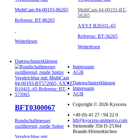
MultiCam 84-00193-86265
MultiCam 84-00193-BT-
56265
Referenz: BT-86265
AXYZ B2031L-65
Referenz: BT-56265
Weiterlesen
Weiterlesen
Datenschutzerklärung
Impressum
AGB
Datenschutzerklärung
Impressum
AGB
Copyright © 2026 Kyocera
BFT0300067
+49 (0) 41 27 / 94 22 0
bft@kyocera-unimerco.com
Rundschaftmesser,
Steinstraße 35d D-25364
oszillierend, runde Spitze
Brande-Hörnerkirchen
Vergleichbar mit: