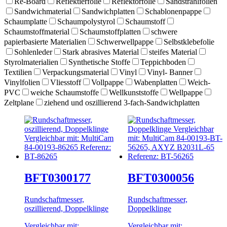
Re-Board
Reflektierfolie
Reflektorfolie
Sandstrahlfolien
Sandwichmaterial
Sandwichplatten
Schablonenpappe
Schaumplatte
Schaumpolystyrol
Schaumstoff
Schaumstoffmaterial
Schaumstoffplatten
schwere
papierbasierte Materialien
Schwerwellpappe
Selbstklebefolie
Sohlenleder
Stark abrasives Material
steifes Material
Styrolmaterialien
Synthetische Stoffe
Teppichboden
Textilien
Verpackungsmaterial
Vinyl
Vinyl- Banner
Vinylfolien
Vliesstoff
Vollpappe
Wabenplatten
Weich-
PVC
weiche Schaumstoffe
Wellkunststoffe
Wellpappe
Zeltplane
ziehend und oszillierend 3-fach-Sandwichplatten
BFT0300177
BFT0300056
Rundschaftmesser,
Rundschaftmesser,
oszillierend, Doppelklinge
Doppelklinge
Vergleichbar mit:
Vergleichbar mit: