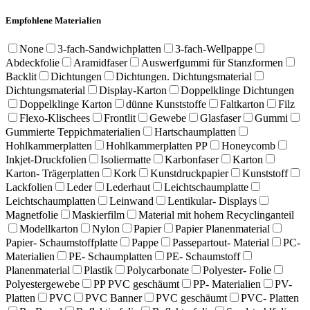
Empfohlene Materialien
None
3-fach-Sandwichplatten
3-fach-Wellpappe
Abdeckfolie
Aramidfaser
Auswerfgummi für Stanzformen
Backlit
Dichtungen
Dichtungen. Dichtungsmaterial
Dichtungsmaterial
Display-Karton
Doppelklinge Dichtungen
Doppelklinge Karton
dünne Kunststoffe
Faltkarton
Filz
Flexo-Klischees
Frontlit
Gewebe
Glasfaser
Gummi
Gummierte Teppichmaterialien
Hartschaumplatten
Hohlkammerplatten
Hohlkammerplatten PP
Honeycomb
Inkjet-Druckfolien
Isoliermatte
Karbonfaser
Karton
Karton- Trägerplatten
Kork
Kunstdruckpapier
Kunststoff
Lackfolien
Leder
Lederhaut
Leichtschaumplatte
Leichtschaumplatten
Leinwand
Lentikular- Displays
Magnetfolie
Maskierfilm
Material mit hohem Recyclinganteil
Modellkarton
Nylon
Papier
Papier Planenmaterial
Papier- Schaumstoffplatte
Pappe
Passepartout- Material
PC-
Materialien
PE- Schaumplatten
PE- Schaumstoff
Planenmaterial
Plastik
Polycarbonate
Polyester- Folie
Polyestergewebe
PP PVC geschäumt
PP- Materialien
PV-
Platten
PVC
PVC Banner
PVC geschäumt
PVC- Platten