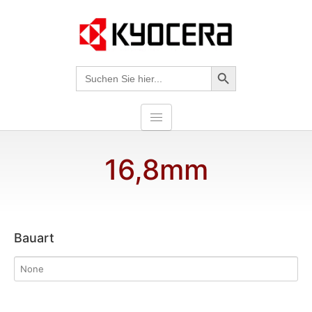
Search-Taste
Suche
nach:
16,8mm
Bauart