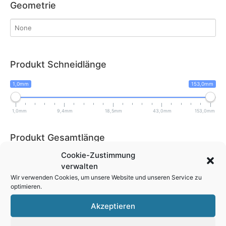
Geometrie
Produkt Schneidlänge
1,0mm
153,0mm
1,0mm
9,4mm
18,5mm
43,0mm
153,0mm
Produkt Gesamtlänge
Cookie-Zustimmung
14,0mm
170,0mm
verwalten
Wir verwenden Cookies, um unsere Website und unseren Service zu
14,0mm
26,0mm
43,0mm
71,0mm
170,0mm
optimieren.
Akzeptieren
Produkt Schneidwinkel