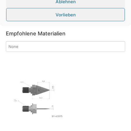
Ablehnen
0°
90°
Vorlieben
0°
56°
75°
84,5°
90°
Empfohlene Materialien