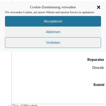
Cookie-Zustimmung verwalten
Customer Ti
Wir verwenden Cookies, um unsere Website und unseren Service zu optimieren.
Akzeptieren
Ablehnen
Bedienungsan
Vorlieben
Reparaturk
Downlo
Kontak