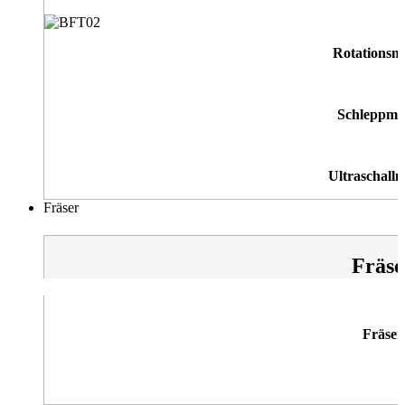
Rotationsm
Schleppme
Ultraschallm
Fräser
Fräse
Fräser