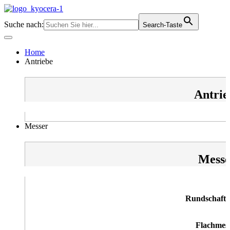
Zum
Inhalt
Suche nach:
Search-Taste
springen
Home
Antriebe
Antrie
Messer
Messe
Rundschaftm
Flachmes