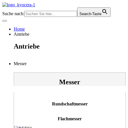
Zum
Inhalt
Suche nach:
Search-Taste
springen
Home
Antriebe
Antriebe
Messer
Messer
Rundschaftmesser
Flachmesser