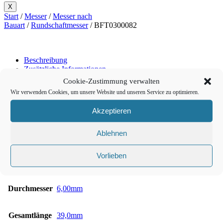
X
Start
/
Messer
/
Messer nach
Bauart
/
Rundschaftmesser
/ BFT0300082
Beschreibung
Zusätzliche Informationen
Empfohlene Materialien
Cookie-Zustimmung verwalten
Wir verwenden Cookies, um unsere Website und unseren Service zu optimieren.
Beschreibung
Akzeptieren
Rundschaftmesser, oszillierend, einschneidig
Ablehnen
Referenz: BT-57253E
Vorlieben
Zusätzliche Informationen
Durchmesser
6,00mm
Gesamtlänge
39,0mm