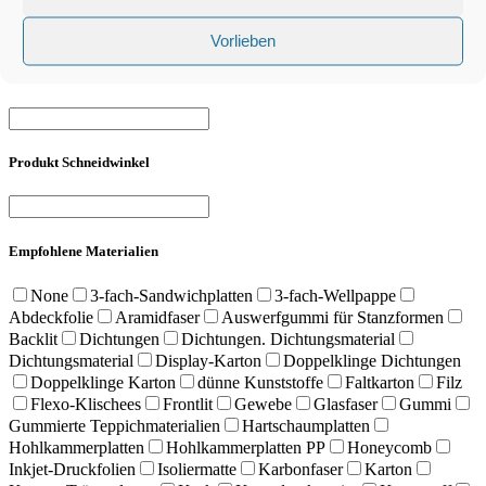
Vorlieben
Produkt Gesamtlänge
Produkt Schneidwinkel
Empfohlene Materialien
None
3-fach-Sandwichplatten
3-fach-Wellpappe
Abdeckfolie
Aramidfaser
Auswerfgummi für Stanzformen
Backlit
Dichtungen
Dichtungen. Dichtungsmaterial
Dichtungsmaterial
Display-Karton
Doppelklinge Dichtungen
Doppelklinge Karton
dünne Kunststoffe
Faltkarton
Filz
Flexo-Klischees
Frontlit
Gewebe
Glasfaser
Gummi
Gummierte Teppichmaterialien
Hartschaumplatten
Hohlkammerplatten
Hohlkammerplatten PP
Honeycomb
Inkjet-Druckfolien
Isoliermatte
Karbonfaser
Karton