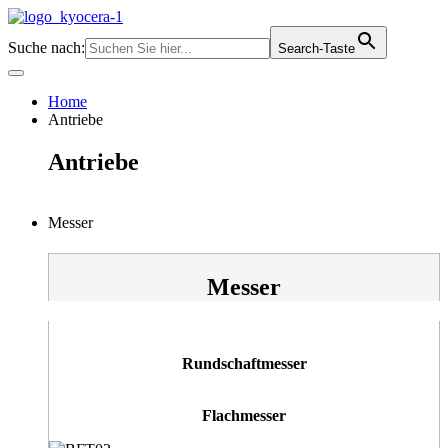
Zum
Inhalt
Suche nach:
Search-Taste
springen
Home
Antriebe
Antriebe
Messer
Messer
Rundschaftmesser
Flachmesser