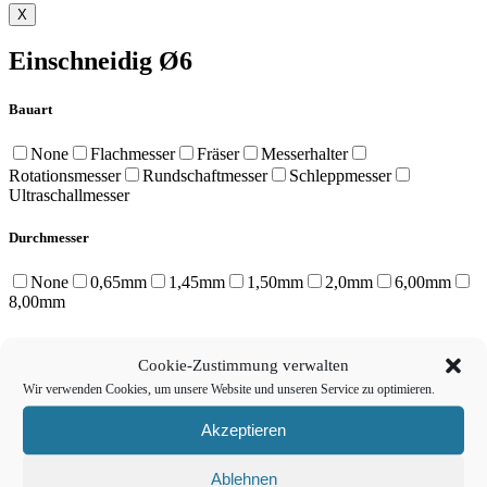
X
Einschneidig Ø6
Bauart
None
Flachmesser
Fräser
Messerhalter
Rotationsmesser
Rundschaftmesser
Schleppmesser
Ultraschallmesser
Durchmesser
None
0,65mm
1,45mm
1,50mm
2,0mm
6,00mm
8,00mm
Geometrie
Cookie-Zustimmung verwalten
None
1 Schneide
2 Schneiden
3 Schneiden
Wir verwenden Cookies, um unsere Website und unseren Service zu optimieren.
Doppelschneide
Runde Spitze
Runde Spitze Center
Akzeptieren
Wellenschliff
Produkt Schneidlänge
Ablehnen