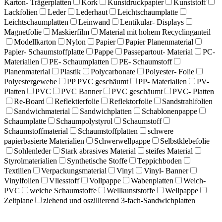
Karton- Trägerplatten
Kork
Kunstdruckpapier
Kunststoff
Lackfolien
Leder
Lederhaut
Leichtschaumplatte
Leichtschaumplatten
Leinwand
Lentikular- Displays
Magnetfolie
Maskierfilm
Material mit hohem Recyclinganteil
Modellkarton
Nylon
Papier
Papier Planenmaterial
Papier- Schaumstoffplatte
Pappe
Passepartout- Material
PC-
Materialien
PE- Schaumplatten
PE- Schaumstoff
Planenmaterial
Plastik
Polycarbonate
Polyester- Folie
Polyestergewebe
PP PVC geschäumt
PP- Materialien
PV-
Platten
PVC
PVC Banner
PVC geschäumt
PVC- Platten
Re-Board
Reflektierfolie
Reflektorfolie
Sandstrahlfolien
Sandwichmaterial
Sandwichplatten
Schablonenpappe
Schaumplatte
Schaumpolystyrol
Schaumstoff
Schaumstoffmaterial
Schaumstoffplatten
schwere
papierbasierte Materialien
Schwerwellpappe
Selbstklebefolie
Sohlenleder
Stark abrasives Material
steifes Material
Styrolmaterialien
Synthetische Stoffe
Teppichboden
Textilien
Verpackungsmaterial
Vinyl
Vinyl- Banner
Vinylfolien
Vliesstoff
Vollpappe
Wabenplatten
Weich-
PVC
weiche Schaumstoffe
Wellkunststoffe
Wellpappe
Zeltplane
ziehend und oszillierend 3-fach-Sandwichplatten