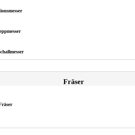
tionsmesser
eppmesser
schallmesser
Fräser
Fräser