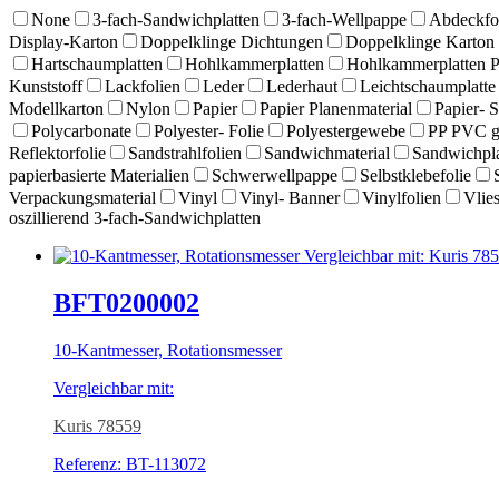
None
3-fach-Sandwichplatten
3-fach-Wellpappe
Abdeckfo
Display-Karton
Doppelklinge Dichtungen
Doppelklinge Karton
Hartschaumplatten
Hohlkammerplatten
Hohlkammerplatten 
Kunststoff
Lackfolien
Leder
Lederhaut
Leichtschaumplatte
Modellkarton
Nylon
Papier
Papier Planenmaterial
Papier- 
Polycarbonate
Polyester- Folie
Polyestergewebe
PP PVC g
Reflektorfolie
Sandstrahlfolien
Sandwichmaterial
Sandwichpla
papierbasierte Materialien
Schwerwellpappe
Selbstklebefolie
Verpackungsmaterial
Vinyl
Vinyl- Banner
Vinylfolien
Vlies
oszillierend 3-fach-Sandwichplatten
BFT0200002
10-Kantmesser, Rotationsmesser
Vergleichbar mit:
Kuris 78559
Referenz: BT-113072