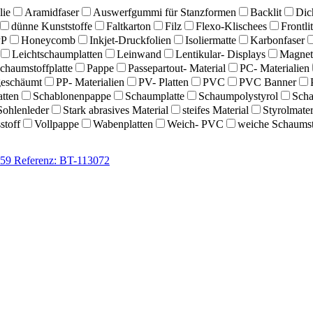
lie
Aramidfaser
Auswerfgummi für Stanzformen
Backlit
Dic
dünne Kunststoffe
Faltkarton
Filz
Flexo-Klischees
Frontlit
PP
Honeycomb
Inkjet-Druckfolien
Isoliermatte
Karbonfaser
Leichtschaumplatten
Leinwand
Lentikular- Displays
Magnet
Schaumstoffplatte
Pappe
Passepartout- Material
PC- Materialien
eschäumt
PP- Materialien
PV- Platten
PVC
PVC Banner
tten
Schablonenpappe
Schaumplatte
Schaumpolystyrol
Scha
Sohlenleder
Stark abrasives Material
steifes Material
Styrolmater
stoff
Vollpappe
Wabenplatten
Weich- PVC
weiche Schaumst