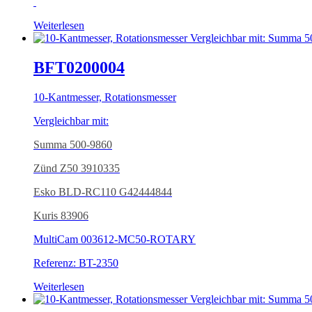
Weiterlesen
BFT0200004
10-Kantmesser, Rotationsmesser
Vergleichbar mit:
Summa 500-9860
Zünd Z50 3910335
Esko BLD-RC110 G42444844
Kuris 83906
MultiCam 003612-MC50-ROTARY
Referenz: BT-2350
Weiterlesen