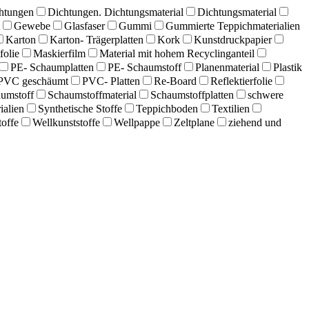
htungen
Dichtungen. Dichtungsmaterial
Dichtungsmaterial
Gewebe
Glasfaser
Gummi
Gummierte Teppichmaterialien
Karton
Karton- Trägerplatten
Kork
Kunstdruckpapier
folie
Maskierfilm
Material mit hohem Recyclinganteil
PE- Schaumplatten
PE- Schaumstoff
Planenmaterial
Plastik
PVC geschäumt
PVC- Platten
Re-Board
Reflektierfolie
umstoff
Schaumstoffmaterial
Schaumstoffplatten
schwere
ialien
Synthetische Stoffe
Teppichboden
Textilien
offe
Wellkunststoffe
Wellpappe
Zeltplane
ziehend und