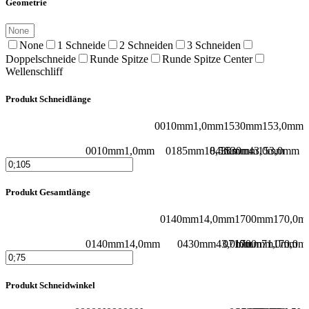
Geometrie
None
1 Schneide
2 Schneiden
3 Schneiden
Doppelschneide
Runde Spitze
Runde Spitze Center
Wellenschliff
Produkt Schneidlänge
0010mm
1,0mm
1530mm
153,0mm
0010mm
1,0mm
0185mm
18,5mm
0430mm
1530mm
43,0mm
153,0mm
Produkt Gesamtlänge
0140mm
14,0mm
1700mm
170,0m
0140mm
14,0mm
0430mm
43,0mm
0710mm
1700mm
71,0mm
170,0m
Produkt Schneidwinkel