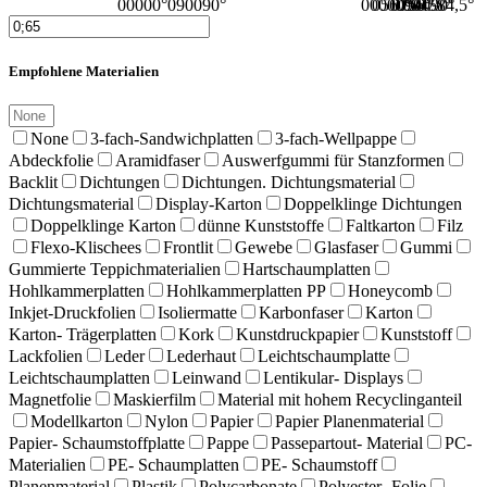
0000
0°
0900
90°
0000
0560
0750
0900
0°
0845
56°
75°
90°
84,5°
Empfohlene Materialien
None
3-fach-Sandwichplatten
3-fach-Wellpappe
Abdeckfolie
Aramidfaser
Auswerfgummi für Stanzformen
Backlit
Dichtungen
Dichtungen. Dichtungsmaterial
Dichtungsmaterial
Display-Karton
Doppelklinge Dichtungen
Doppelklinge Karton
dünne Kunststoffe
Faltkarton
Filz
Flexo-Klischees
Frontlit
Gewebe
Glasfaser
Gummi
Gummierte Teppichmaterialien
Hartschaumplatten
Hohlkammerplatten
Hohlkammerplatten PP
Honeycomb
Inkjet-Druckfolien
Isoliermatte
Karbonfaser
Karton
Karton- Trägerplatten
Kork
Kunstdruckpapier
Kunststoff
Lackfolien
Leder
Lederhaut
Leichtschaumplatte
Leichtschaumplatten
Leinwand
Lentikular- Displays
Magnetfolie
Maskierfilm
Material mit hohem Recyclinganteil
Modellkarton
Nylon
Papier
Papier Planenmaterial
Papier- Schaumstoffplatte
Pappe
Passepartout- Material
PC-
Materialien
PE- Schaumplatten
PE- Schaumstoff
Planenmaterial
Plastik
Polycarbonate
Polyester- Folie