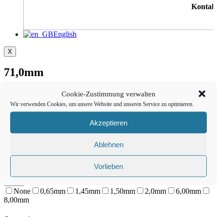
Kontak
English
X
71,0mm
Cookie-Zustimmung verwalten
Bauart
Wir verwenden Cookies, um unsere Website und unseren Service zu optimieren.
Akzeptieren
None
Flachmesser
Fräser
Messerhalter
Rotationsmesser
Rundschaftmesser
Schleppmesser
Ultraschallmesser
Ablehnen
Durchmesser
Vorlieben
None
0,65mm
1,45mm
1,50mm
2,0mm
6,00mm
8,00mm