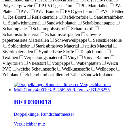
Polyestergewebe
PP PVC geschäumt
PP- Materialien
PV-
Platten
PVC
PVC Banner
PVC geschäumt
PVC- Platten
Re-Board
Reflektierfolie
Reflektorfolie
Sandstrahlfolien
Sandwichmaterial
Sandwichplatten
Schablonenpappe
Schaumplatte
Schaumpolystyrol
Schaumstoff
Schaumstoffmaterial
Schaumstoffplatten
schwere
papierbasierte Materialien
Schwerwellpappe
Selbstklebefolie
Sohlenleder
Stark abrasives Material
steifes Material
Styrolmaterialien
Synthetische Stoffe
Teppichboden
Textilien
Verpackungsmaterial
Vinyl
Vinyl- Banner
Vinylfolien
Vliesstoff
Vollpappe
Wabenplatten
Weich-
PVC
weiche Schaumstoffe
Wellkunststoffe
Wellpappe
Zeltplane
ziehend und oszillierend 3-fach-Sandwichplatten
BFT0300018
Doppelklinge, Rundschaftmesser
Vergleichbar mit: