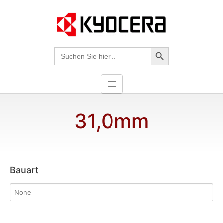
Search-Taste
Suche
nach:
31,0mm
Bauart