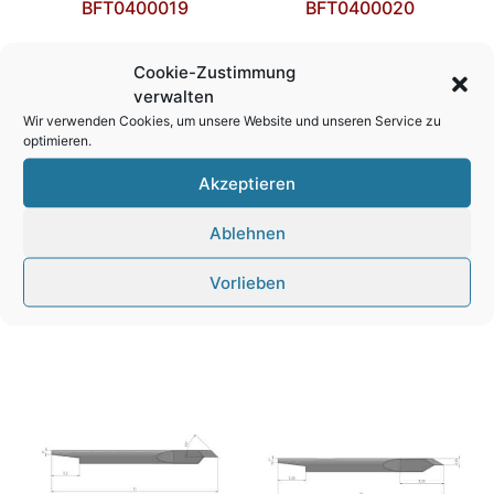
BFT0400019
BFT0400020
Schleppmesser, Summa
Schleppmesser, Summa
Cookie-Zustimmung
Vergleichbar mit:
Vergleichbar mit:
verwalten
Wir verwenden Cookies, um unsere Website und unseren Service zu
Summa 390-534
Summa 390-551
optimieren.
Passend zu:
Passend zu:
Akzeptieren
Summa 500-9311
Summa 500-9311
Ablehnen
Referenz: BT-1736
Referenz: BT-1738
Vorlieben
Weiterlesen
Weiterlesen