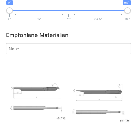
0°
90°
0°
56°
75°
84,5°
90°
Empfohlene Materialien